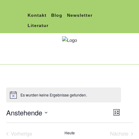
Kontakt
Blog
Newsletter
Literatur
Es wurden keine Ergebnisse gefunden.
Anstehende
Veranst
Ansichte
Liste
Ansicht
Navigati
Datum
Navigat
wählen.
Vorherige
Heute
Nächste