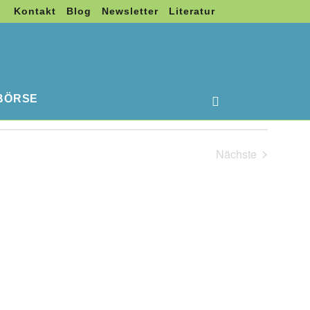
Kontakt
Blog
Newsletter
Literatur
BÖRSE
Veranstaltu
Ansichten-
Liste
Ansichten-
Navigation
Navigation
Nächste
Veranstaltung