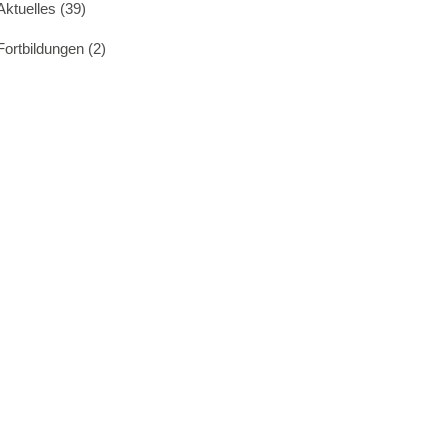
Aktuelles
(39)
Fortbildungen
(2)
NEU!!!
Berufsbegleitende Weiterbildung zur
Fachkraft für neurophysiologische
Diagnostik.
In Zusammenarbeit mit Bildung &
Beratung Bethel BBB und dem FNTA.
Nähere Informationen unter
dorothee.berief@bethel.de