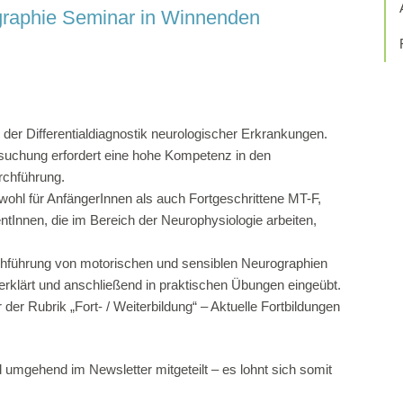
graphie Seminar in Winnenden
 der Differentialdiagnostik neurologischer Erkrankungen.
igation
Übersicht
rsuchung erfordert eine hohe Kompetenz in den
rchführung.
akt
Fort-/Weiterbildungen
owohl für AnfängerInnen als auch Fortgeschrittene MT-F,
ressum
Mitglied werden
tInnen, die im Bereich der Neurophysiologie arbeiten,
nschutz
Stellenbörse
hführung von motorischen und sensiblen Neurographien
erklärt und anschließend in praktischen Übungen eingeübt.
für Unternehmer
Literatur
der Rubrik „Fort- / Weiterbildung“ – Aktuelle Fortbildungen
für Verbraucher (Teilnehmende)
Cookie-Richtlinie (EU)
ie-Richtlinie (EU)
 umgehend im Newsletter mitgeteilt – es lohnt sich somit