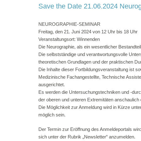
Save the Date 21.06.2024 Neuro
NEUROGRAPHIE-SEMINAR
Freitag, den 21. Juni 2024 von 12 Uhr bis 18 Uhr
Veranstaltungsort: Winnenden
Die Neurographie, als ein wesentlicher Bestandteil
Kontakt
Nav
Die selbstständige und verantwortungsvolle Unte
theoretischen Grundlagen und der praktischen Du
Kont
0151-68135810
Die Inhalte dieser Fortbildungsveranstaltung ist s
Imp
Medizinische Fachangestellte, Technische Assisten
info@fnta.de
ausgerichtet.
Date
Es werden die Untersuchungstechniken und -durc
Christian-Gau-Str. 28, 50933 Köln
der oberen und unteren Extremitäten anschaulich 
AGB 
Die Möglichkeit zur Anmeldung wird in Kürze unter 
AGB 
möglich sein.
Cook
Der Termin zur Eröffnung des Anmeldeportals wird
sich unter der Rubrik „Newsletter“ anzumelden.