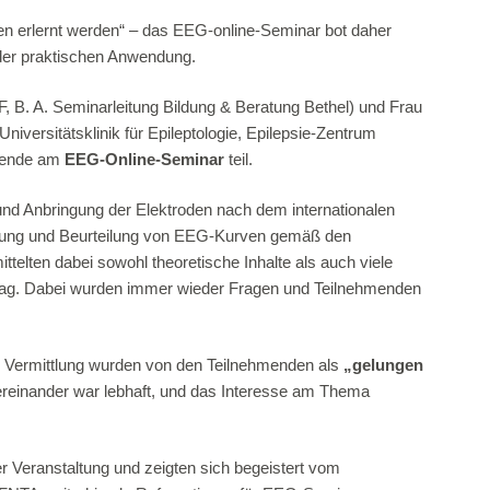
n erlernt werden“ – das EEG-online-Seminar bot daher
 der praktischen Anwendung.
, B. A. Seminarleitung Bildung & Beratung Bethel) und Frau
niversitätsklinik für Epileptologie, Epilepsie-Zentrum
hmende am
EEG-Online-Seminar
teil.
und Anbringung der Elektroden nach dem internationalen
bung und Beurteilung von EEG-Kurven gemäß den
elten dabei sowohl theoretische Inhalte als auch viele
igation
Übersicht
ltag. Dabei wurden immer wieder Fragen und Teilnehmenden
akt
Fort-/Weiterbildungen
ressum
Mitglied werden
he Vermittlung wurden von den Teilnehmenden als
„gelungen
reinander war lebhaft, und das Interesse am Thema
nschutz
Stellenbörse
für Unternehmer
Literatur
r Veranstaltung und zeigten sich begeistert vom
für Verbraucher (Teilnehmende)
Cookie-Richtlinie (EU)