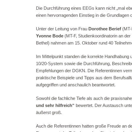
Die Durchführung eines EEGs kann nicht „mal ebe
einen hervorragenden Einstieg in die Grundlagen
Unter der Leitung von Frau
Dorothee Berief
(MT-F
Yvonne Bode
(MT-F, Studienkoordinatorin an der U
Bethel) nahmen am 15. Oktober rund 40 Teilne
Im Mittelpunkt standen die korrekte Handhabung 
10/20-System sowie die Durchführung, Beschrei
Empfehlungen der DGKN. Die Referentinnen vermitt
Kontakt
Nav
praktische Beispiele und Tipps aus dem Berufsal
aufgegriffen und anschaulich beantwortet.
Kont
0151-68135810
Imp
Sowohl die fachliche Tiefe als auch die praxisna
info@fnta.de
und sehr hilfreich“
bewertet. Der Austausch unte
Date
Christian-Gau-Str. 28, 50933 Köln
äußerst groß.
AGB 
Auch die Referentinnen hatten große Freude an de
AGB 