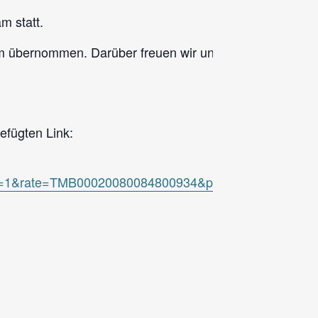
m statt.
m übernommen. Darüber freuen wir uns sehr und danken 
efügten Link:
]=1&rate=TMB00020080084800934&persistentParameter