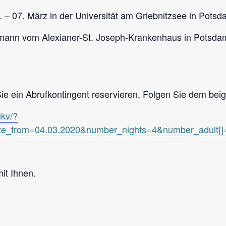
– 07. März in der Universität am Griebnitzsee in Potsda
fmann vom Alexianer-St. Joseph-Krankenhaus in Potsda
ie ein Abrufkontingent reservieren. Folgen Sie dem beig
ukv/?
te_from=04.03.2020&number_nights=4&number_adult[
it Ihnen.