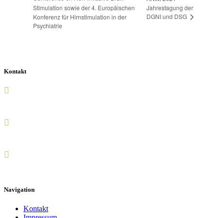
Stimulation sowie der 4. Europäischen
Jahrestagung der
DGNI und DSG
Konferenz für Hirnstimulation in der
Psychiatrie
Kontakt
0151-68135810
info@fnta.de
Christian-Gau-Str. 28, 50933 Köln
Navigation
Kontakt
Impressum