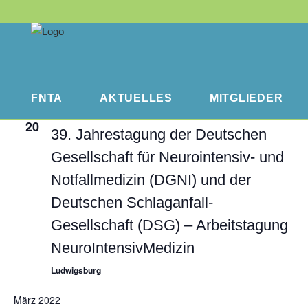
20.01.2022
 - 
19.01.2023
Veranst
Ansichte
Liste
Ansicht
Navigati
Datum
Januar 2022
Navigat
wählen.
FNTA
AKTUELLES
MITGLIEDER
20. Januar 2022
-
22. Januar 2022
DO.
20
39. Jahrestagung der Deutschen
Gesellschaft für Neurointensiv- und
Notfallmedizin (DGNI) und der
Deutschen Schlaganfall-
Gesellschaft (DSG) – Arbeitstagung
NeuroIntensivMedizin
Ludwigsburg
März 2022