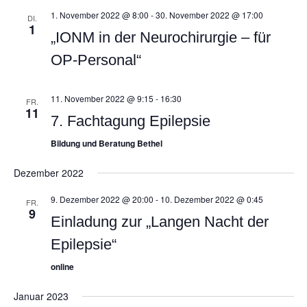
1. November 2022 @ 8:00
-
30. November 2022 @ 17:00
DI.
1
„IONM in der Neurochirurgie – für
OP-Personal“
11. November 2022 @ 9:15
-
16:30
FR.
11
7. Fachtagung Epilepsie
Bildung und Beratung Bethel
Dezember 2022
9. Dezember 2022 @ 20:00
-
10. Dezember 2022 @ 0:45
FR.
9
Kontakt
Navigation
Einladung zur „Langen Nacht der
Epilepsie“
Kontakt
0151-68135810
online
Impressum
info@fnta.de
Januar 2023
Datenschutz