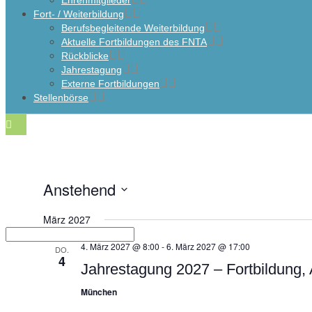
Ehrenmitglieder
Fort- / Weiterbildung
Berufsbegleitende Weiterbildung
Aktuelle Fortbildungen des FNTA
Rückblicke
Jahrestagung
Externe Fortbildungen
Stellenbörse
Anstehend
Datum
wählen.
März 2027
Search:
4. März 2027 @ 8:00
-
6. März 2027 @ 17:00
DO.
4
Jahrestagung 2027 – Fortbildung,
München